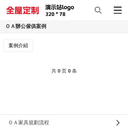
ＯＡ辦公傢俱案例
案例介紹
共
页
条
0
0
ＯＡ家具規劃流程